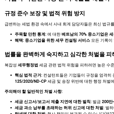
규정 준수 보장 및 법적 위험 방지
급변하는 세법 환경 속에서 사내 회계 담당자들은 최신 법규를
주목할 만한 통계:
에 대한
베트남의 70% 중소기업은 세
혜택:
중소기업을 위한 세무 컨설팅 서비스
모든 기록이 
법률을 완벽하게 숙지하고 심각한 처벌을 피
복잡성
세무행정법
세금 관련 법적 위험을 피하려면 높은 수준
핵심 법적 근거:
컨설턴트들은 기업들이 규정을 엄격히 
125/2020/ND-CP
세금 및 송장 위반에 대한 행정 처벌에
주의해야 할 일반적인 처벌 사항:
세금 신고서/보고서 제출 지연에 대한 벌칙:
벌금
200만
세금 과소 납부를 초래하는 허위 신고에 대한 처벌:
벌하
탈세에 대한 처벌:
형사 책임이 부과될 수 있습니다(제125