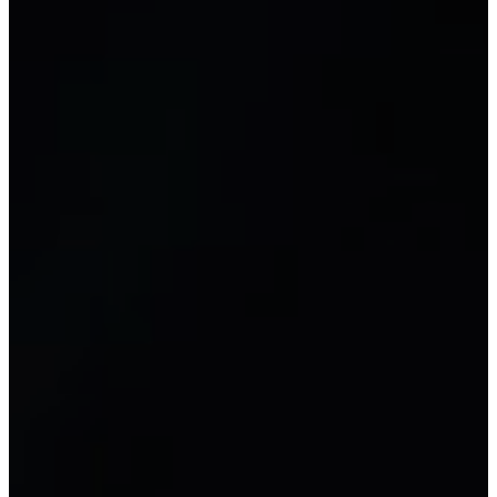
양식
문서
회계 양식 및 문서 라이브러리
새로운
자원
회계 교육
일반 회계
세무 회계
전산화 회계
최고 회계사