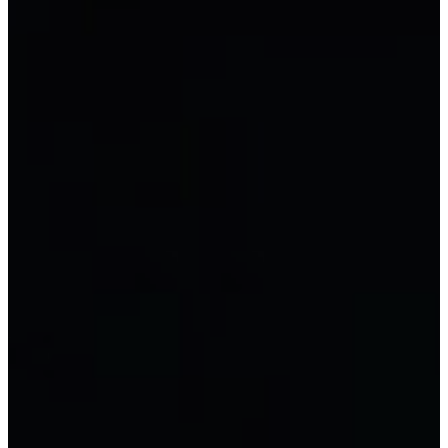
회계용 Excel
중국 회계
유형별 회계
LLC 회계
주식회사 회계
개인 사업 회계
사업 가계 회계
FDI 기업 회계
행정 및 공공 서비스 단위에 대한 회