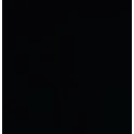
회계용 Excel
중국 회계
유형별 회계
LLC 회계
주식회사 회계
개인 사업 회계
사업 가계 회계
FDI 기업 회계
행정 및 공공 서비스 단위에 대한 회