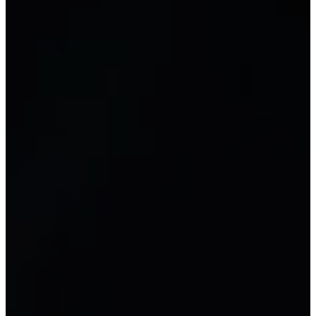
양식
문서
회계 양식 및 문서 라이브러리
새로운
자원
회계 교육
일반 회계
세무 회계
전산화 회계
최고 회계사