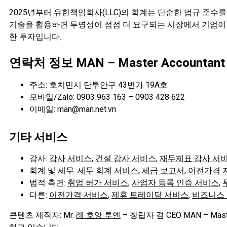
2025년부터 유한책임회사(LLC)의 회계는 단순한 법규 준수를 넘어
기술을 활용하면 투명성이 점점 더 요구되는 시장에서 기업이 
한 투자입니다.
연락처 정보 MAN – Master Accountant 
주소: 호치민시 탄투안구 43번가 19A호
모바일/Zalo: 0903 963 163 – 0903 428 622
이메일: man@man.net.vn
기타 서비스
감사:
감사 서비스
,
건설 감사 서비스
,
재무제표 감사 서
회계 및 세무:
세무 회계 서비스
,
세금 보고서
,
이전가격 
법적 측면:
취업 허가 서비스
,
사업자 등록 인증 서비스
,
다른:
이전가격 서비스
,
제휴 트레이딩 서비스
,
비즈니스 
콘텐츠 제작자: Mr.
레 호앙 투옌
– 창립자 겸 CEO MAN – Ma