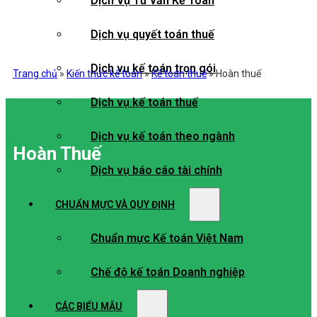
Dịch Vụ Tư vấn Kế Toán
Dịch vụ quyết toán thuế
Dịch vụ kế toán trọn gói
Trang chủ
»
Kiến thức kế toán
»
Kế toán thuế
»
Hoàn thuế
Dịch vụ kế toán thuế
Dịch vụ kế toán theo ngành
Hoàn Thuế
Dịch vụ báo cáo tài chính
CHUẨN MỰC VÀ QUY ĐỊNH
Chuẩn mực Kế toán Việt Nam
Chế độ kế toán Doanh nghiệp
CÁC BIỂU MẪU