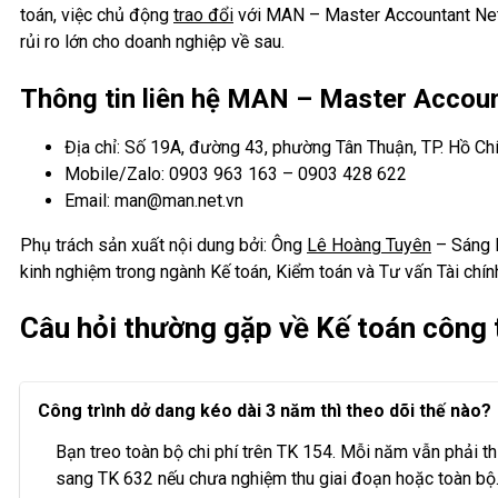
toán, việc chủ động
trao đổi
với MAN – Master Accountant Networ
rủi ro lớn cho doanh nghiệp về sau.
Thông tin liên hệ MAN – Master Accou
Địa chỉ: Số 19A, đường 43, phường Tân Thuận, TP. Hồ Ch
Mobile/Zalo: 0903 963 163 – 0903 428 622
Email: man@man.net.vn
Phụ trách sản xuất nội dung bởi: Ông
Lê Hoàng Tuyên
– Sáng l
kinh nghiệm trong ngành Kế toán, Kiểm toán và Tư vấn Tài chín
Câu hỏi thường gặp về Kế toán công 
Công trình dở dang kéo dài 3 năm thì theo dõi thế nào?
Bạn treo toàn bộ chi phí trên TK 154. Mỗi năm vẫn phải th
sang TK 632 nếu chưa nghiệm thu giai đoạn hoặc toàn bộ