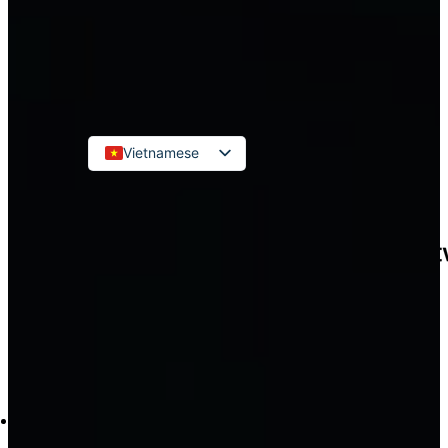
Kế toán đơn vị hành chính sự
nghiệp
LIÊN HỆ
Vietnamese
English
Russian
Korean
Japanese
Chinese
Tìm
kiếm