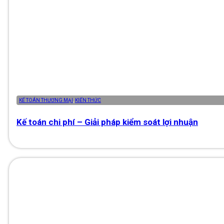
KẾ TOÁN THƯƠNG MẠI
,
KIẾN THỨC
Kế toán chi phí – Giải pháp kiểm soát lợi nhuận