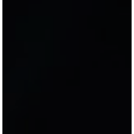
Tài liệu
Thư viện mẫu biểu và tài liệu kế
toán
MỚI
TÀI NGUYÊN
Đào tạo kế toán
Kế toán tổng hợp
Kế toán thuế
Kế toán máy