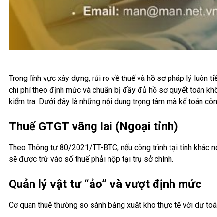
Trong lĩnh vực xây dựng, rủi ro về thuế và hồ sơ pháp lý luôn
chi phí theo định mức và chuẩn bị đầy đủ hồ sơ quyết toán không
kiểm tra. Dưới đây là những nội dung trọng tâm mà kế toán công
Thuế GTGT vãng lai (Ngoại tỉnh)
Theo Thông tư 80/2021/TT-BTC, nếu công trình tại tỉnh khác nơ
sẽ được trừ vào số thuế phải nộp tại trụ sở chính.
Quản lý vật tư “ảo” và vượt định mức
Cơ quan thuế thường so sánh bảng xuất kho thực tế với dự toá