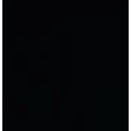
Kế toán trưởng
Excel cho kế toán
Kế toán tiếng Trung
Kế toán theo loại hình
Kế toán công ty TNHH
Kế toán công ty cổ phần
Kế toán doanh nghiệp tư nhân
Kế toán hộ kinh doanh
Kế toán doanh nghiệp FDI