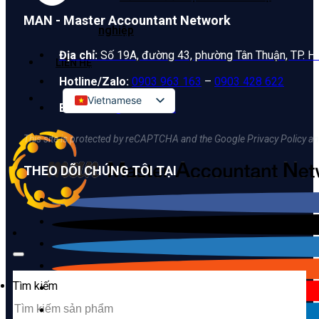
MAN - Master Accountant Network
nghiệp
Địa chỉ:
Số 19A, đường 43, phường Tân Thuận, TP. H
LIÊN HỆ
Hotline/Zalo:
0903 963 163
–
0903 428 622
Vietnamese
Email:
man@man.net.vn
English
This site is protected by reCAPTCHA and the Google Privacy Policy an
Russian
THEO DÕI CHÚNG TÔI TẠI
Korean
Japanese
Chinese
Tìm kiếm