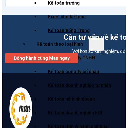
Kế toán trưởng
Excel cho kế toán
Kế toán tiếng Trung
Cần tư vấn về kế to
Kế toán theo loại hình
Với hơn 25 kinh nghiệm, độ
Kế toán công ty TNHH
Đồng hành cùng Man ngay
Kế toán công ty cổ phần
Kế toán doanh nghiệp tư nhân
Kế toán hộ kinh doanh
Kế toán doanh nghiệp FDI
Kế toán đơn vị hành chính sự