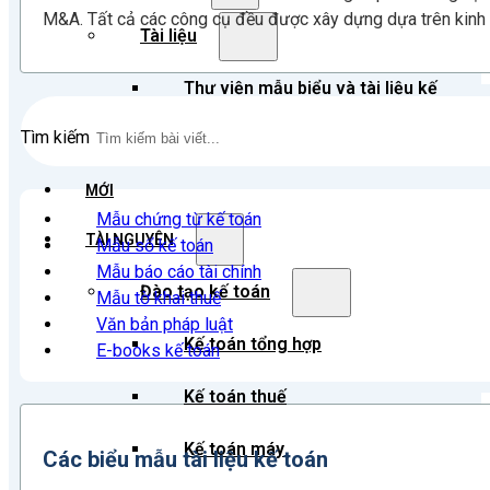
M&A. Tất cả các công cụ đều được xây dựng dựa trên kinh 
Tài liệu
Thư viện mẫu biểu và tài liệu kế
Tìm kiếm
toán
MỚI
Mẫu chứng từ kế toán
TÀI NGUYÊN
Mẫu sổ kế toán
Mẫu báo cáo tài chính
Đào tạo kế toán
Mẫu tờ khai thuế
Văn bản pháp luật
Kế toán tổng hợp
E-books kế toán
Kế toán thuế
Kế toán máy
Các biểu mẫu tài liệu kế toán