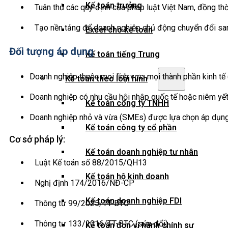
Kế toán trưởng
Tuân thủ các quy định của pháp luật Việt Nam, đồng thờ
Tạo nền tảng để doanh nghiệp chủ động chuyển đổi san
Excel cho kế toán
Đối tượng áp dụng
Kế toán tiếng Trung
Doanh nghiệp thuộc mọi lĩnh vực, mọi thành phần kinh tế
Kế toán theo loại hình
Doanh nghiệp có nhu cầu hội nhập quốc tế hoặc niêm yết
Kế toán công ty TNHH
Doanh nghiệp nhỏ và vừa (SMEs) được lựa chọn áp dụ
Kế toán công ty cổ phần
Cơ sở pháp lý:
Kế toán doanh nghiệp tư nhân
Luật Kế toán số 88/2015/QH13
Kế toán hộ kinh doanh
Nghị định 174/2016/NĐ-CP
Kế toán doanh nghiệp FDI
Thông tư 99/2025/TT-BTC
Thông tư 133/2016/TT-BTC (sửa đổi)
Kế toán đơn vị hành chính sự