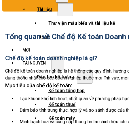
Tài liệu
Thư viện mẫu biểu và tài liệu kế
Tổng quan về Chế độ Kế toán Doanh 
toán
MỚI
Chế độ kế toán doanh nghiệp là gì?
TÀI NGUYÊN
Chế độ kế toán doanh nghiệp là hệ thống các quy định, hướng d
Đào tạo kế toán
dụng thống nhất cho các doanh nghiệp thuộc mọi lĩnh vực, mọi 
Mục tiêu của chế độ kế toán:
Kế toán tổng hợp
Tạo khuôn khổ linh hoạt, nhất quán về phương pháp hạc
Kế toán thuế
Đảm bảo tính trung thực, hợp lý và so sánh được của th
Kế toán máy
Minh bạch hóa và cung cấp thông tin tài chính hữu ích c