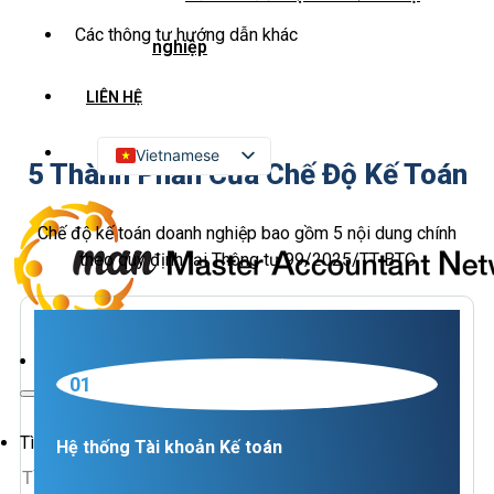
Các thông tư hướng dẫn khác
nghiệp
LIÊN HỆ
Vietnamese
5 Thành Phẩn Của Chế Độ Kế Toán
English
Russian
Chế độ kế toán doanh nghiệp bao gồm 5 nội dung chính
theo quy định tại Thông tư 99/2025/TT-BTC
Korean
Japanese
Chinese
01
Tìm kiếm
Hệ thống Tài khoản Kế toán