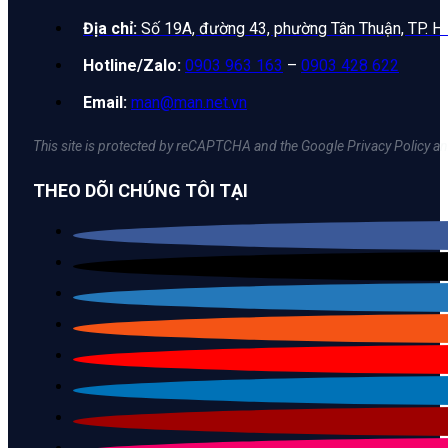
Địa chỉ:
Số 19A, đường 43, phường Tân Thuận, TP. H
Hotline/Zalo:
0903 963 163
–
0903 428 622
Email:
man@man.net.vn
This site is protected by reCAPTCHA and the Google Privacy Policy an
THEO DÕI CHÚNG TÔI TẠI