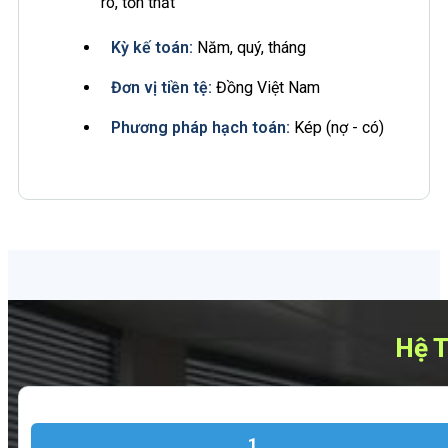
ro, tổn thất
Kỳ kế toán:
Năm, quý, tháng
Đơn vị tiền tệ:
Đồng Việt Nam
Phương pháp hạch toán:
Kép (nợ - có)
Hệ T
1