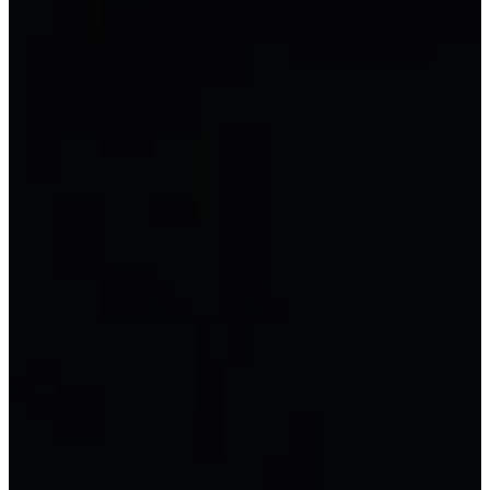
Kế toán trưởng
Excel cho kế toán
Kế toán tiếng Trung
Kế toán theo loại hình
Kế toán công ty TNHH
Kế toán công ty cổ phần
Kế toán doanh nghiệp tư nhân
Kế toán hộ kinh doanh
Kế toán doanh nghiệp FDI