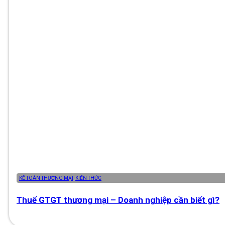
KẾ TOÁN THƯƠNG MẠI
,
KIẾN THỨC
Thuế GTGT thương mại – Doanh nghiệp cần biết gì?