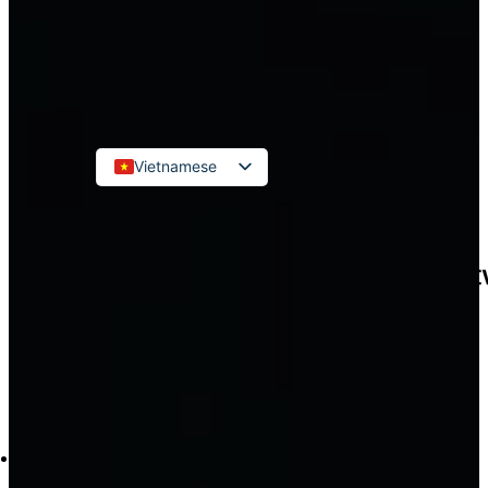
Kế toán đơn vị hành chính sự
nghiệp
LIÊN HỆ
Vietnamese
English
Russian
Korean
Japanese
Chinese
Tìm
kiếm