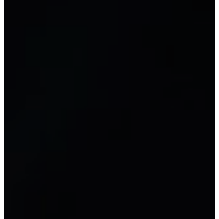
Tài liệu
Thư viện mẫu biểu và tài liệu kế
toán
MỚI
TÀI NGUYÊN
Đào tạo kế toán
Kế toán tổng hợp
Kế toán thuế
Kế toán máy