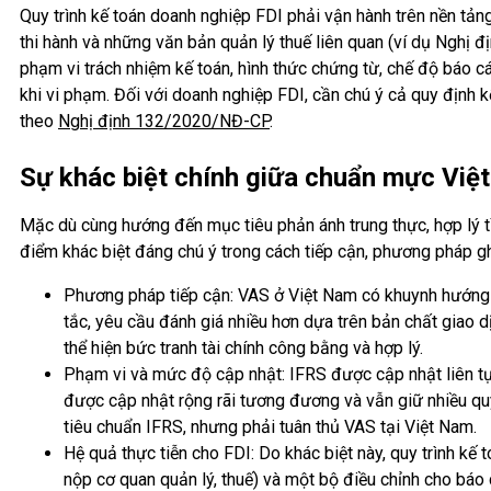
Quy trình kế toán doanh nghiệp FDI phải vận hành trên nền tả
thi hành và những văn bản quản lý thuế liên quan (ví dụ Nghị 
phạm vi trách nhiệm kế toán, hình thức chứng từ, chế độ báo cáo 
khi vi phạm. Đối với doanh nghiệp FDI, cần chú ý cả quy định k
theo
Nghị định 132/2020/NĐ-CP
.
Sự khác biệt chính giữa chuẩn mực Việ
Mặc dù cùng hướng đến mục tiêu phản ánh trung thực, hợp lý t
điểm khác biệt đáng chú ý trong cách tiếp cận, phương pháp g
Phương pháp tiếp cận: VAS ở Việt Nam có khuynh hướng ru
tắc, yêu cầu đánh giá nhiều hơn dựa trên bản chất giao 
thể hiện bức tranh tài chính công bằng và hợp lý.
Phạm vi và mức độ cập nhật: IFRS được cập nhật liên tục 
được cập nhật rộng rãi tương đương và vẫn giữ nhiều quy
tiêu chuẩn IFRS, nhưng phải tuân thủ VAS tại Việt Nam.
Hệ quả thực tiễn cho FDI: Do khác biệt này, quy trình k
nộp cơ quan quản lý, thuế) và một bộ điều chỉnh cho báo