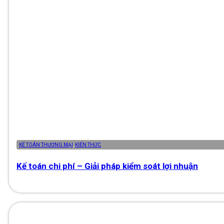
KẾ TOÁN THƯƠNG MẠI
,
KIẾN THỨC
Kế toán chi phí – Giải pháp kiểm soát lợi nhuận