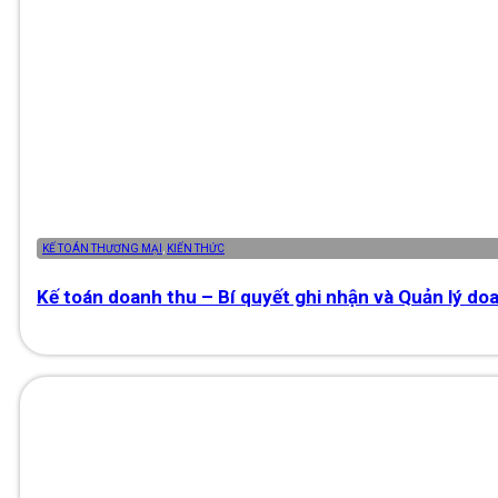
KẾ TOÁN THƯƠNG MẠI
,
KIẾN THỨC
Kế toán doanh thu – Bí quyết ghi nhận và Quản lý do