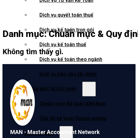
Dịch Vụ Tư vấn Kế Toán
Dịch vụ quyết toán thuế
Dịch vụ kế toán trọn gói
Danh mục:
Chuẩn mực & Quy địn
Dịch vụ kế toán thuế
Không tìm thấy gì.
Dịch vụ kế toán theo ngành
Dịch vụ báo cáo tài chính
CHUẨN MỰC VÀ QUY ĐỊNH
Chuẩn mực Kế toán Việt Nam
Chế độ kế toán Doanh nghiệp
MAN - Master Accountant Network
CÁC BIỂU MẪU