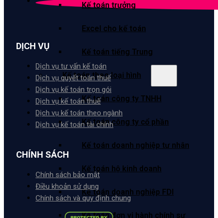
Kế toán trưởng
Excel cho kế toán
DỊCH VỤ
Kế toán tiếng Trung
Dịch vụ tư vấn kế toán
Kế toán theo loại hình
Dịch vụ quyết toán thuế
Dịch vụ kế toán trọn gói
Kế toán công ty TNHH
Dịch vụ kế toán thuế
Dịch vụ kế toán theo ngành
Kế toán công ty cổ phần
Dịch vụ kế toán tài chính
Kế toán doanh nghiệp tư nhân
CHÍNH SÁCH
Kế toán hộ kinh doanh
Chính sách bảo mật
Điều khoản sử dụng
Kế toán doanh nghiệp FDI
Chính sách và quy định chung
Kế toán đơn vị hành chính sự