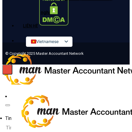
nghiệp
LIÊN HỆ
Vietnamese
English
© Copyright 2025 Master Accountant Network
Russian
Korean
Japanese
Chinese
Tìm kiếm