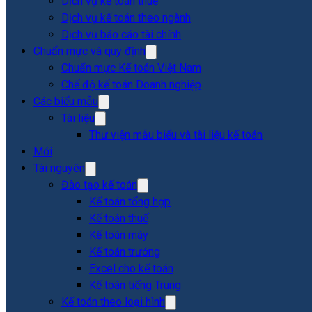
Dịch vụ kế toán thuế
Dịch vụ kế toán theo ngành
Dịch vụ báo cáo tài chính
Chuẩn mực và quy định
Chuẩn mực Kế toán Việt Nam
Chế độ kế toán Doanh nghiệp
Các biểu mẫu
Tài liệu
Thư viện mẫu biểu và tài liệu kế toán
Mới
Tài nguyên
Đào tạo kế toán
Kế toán tổng hợp
Kế toán thuế
Kế toán máy
Kế toán trưởng
Excel cho kế toán
Kế toán tiếng Trung
Kế toán theo loại hình