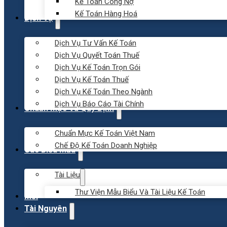
Kế Toán Công Nợ
Kế Toán Hàng Hoá
Dịch Vụ
Dịch Vụ Tư Vấn Kế Toán
Dịch Vụ Quyết Toán Thuế
Dịch Vụ Kế Toán Trọn Gói
Dịch Vụ Kế Toán Thuế
Dịch Vụ Kế Toán Theo Ngành
Dịch Vụ Báo Cáo Tài Chính
Chuẩn Mực Và Quy Định
Chuẩn Mực Kế Toán Việt Nam
Chế Độ Kế Toán Doanh Nghiệp
Các Biểu Mẫu
Tài Liệu
Thư Viện Mẫu Biểu Và Tài Liệu Kế Toán
Mới
Tài Nguyên